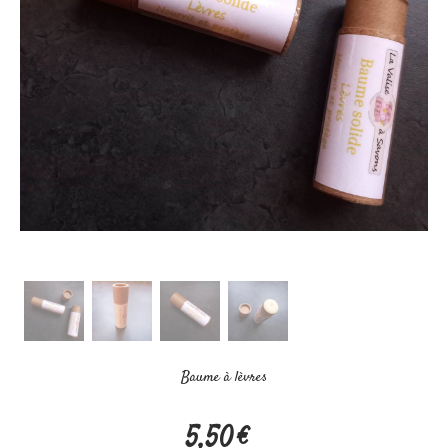
Baume à lèvres
5,50
€