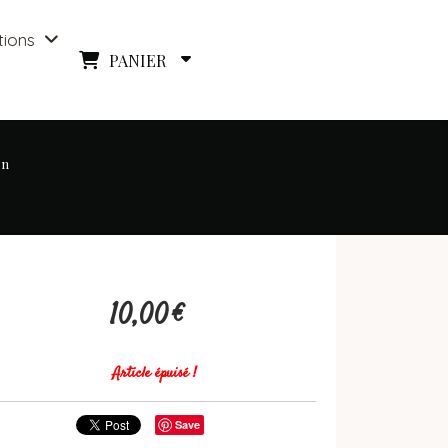
tions
PANIER
on
10,00
€
Article épuisé !
Save